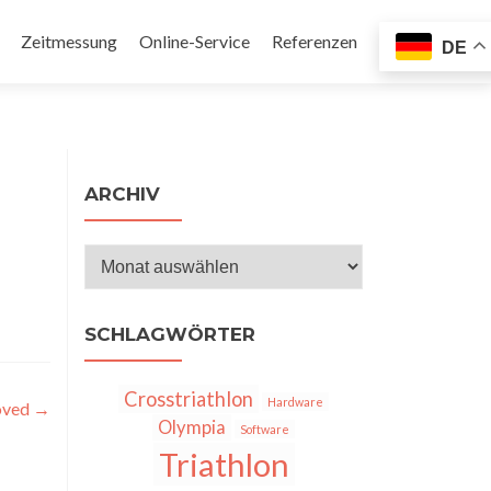
Zeitmessung
Online-Service
Referenzen
DE
en
ARCHIV
Archiv
SCHLAGWÖRTER
Crosstriathlon
Hardware
öved
→
Olympia
Software
Triathlon