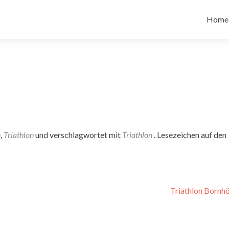
Zum
Inhalt
Home
spring
n
,
Triathlon
und verschlagwortet mit
Triathlon
. Lesezeichen auf den
Triathlon Bornh