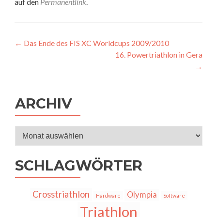
auf den
Permanentlink
.
Artikel-
←
Das Ende des FIS XC Worldcups 2009/2010
16. Powertriathlon in Gera
Navigation
→
ARCHIV
Archiv
SCHLAGWÖRTER
Crosstriathlon
Olympia
Hardware
Software
Triathlon