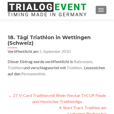
SCHAL
18. Tägi Triathlon in Wettingen
(Schweiz)
Veröffentlicht am
5. September 2010
Dieser Eintrag wurde veröffentlicht in
Referenzen
,
Triathlon
und verschlagwortet mit
Triathlon
. Lesezeichen
auf den
Permanentlink
.
Artikel-
←
27. V-Card Triathlon mit Rhein-Neckar TriCUP Finale
und Hessischer Triathlonliga
Navigation
4. Short Track Triathlon am
Leeheimer Riedsee bei