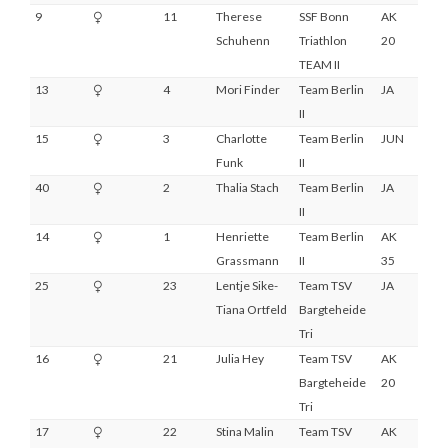
9
11
Therese
SSF Bonn
AK
3
Schuhenn
Triathlon
20
TEAM II
13
4
Mori Finder
Team Berlin
JA
2
II
15
3
Charlotte
Team Berlin
JUN
2
Funk
II
40
2
Thalia Stach
Team Berlin
JA
DNS
II
14
1
Henriette
Team Berlin
AK
2
Grassmann
II
35
25
23
Lentje Sike-
Team TSV
JA
3
Tiana Ortfeld
Bargteheide
Tri
16
21
Julia Hey
Team TSV
AK
7
Bargteheide
20
Tri
17
22
Stina Malin
Team TSV
AK
4