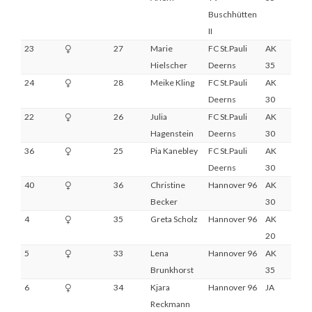
Buschhütten
II
23
27
Marie
FC St.Pauli
AK
4
Hielscher
Deerns
35
24
28
Meike Kling
FC St.Pauli
AK
2
Deerns
30
22
26
Julia
FC St.Pauli
AK
1
Hagenstein
Deerns
30
36
25
Pia Kanebley
FC St.Pauli
AK
4
Deerns
30
40
36
Christine
Hannover 96
AK
DNS
Becker
30
4
35
Greta Scholz
Hannover 96
AK
1
20
5
33
Lena
Hannover 96
AK
1
Brunkhorst
35
6
34
Kjara
Hannover 96
JA
1
Reckmann