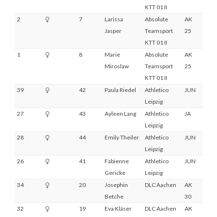
KTT 01 II
2
7
Larissa
Absolute
AK
2
Jasper
Teamsport
25
KTT 01 II
1
8
Marie
Absolute
AK
1
Miroslaw
Teamsport
25
KTT 01 II
39
42
Paula Riedel
Athletico
JUN
DNF
Leipzig
27
43
Ayleen Lang
Athletico
JA
4
Leipzig
28
44
Emily Theiler
Athletico
JUN
4
Leipzig
26
41
Fabienne
Athletico
JUN
3
Gericke
Leipzig
34
20
Josephin
DLC Aachen
AK
3
Betche
30
32
19
Eva Kläser
DLC Aachen
AK
10