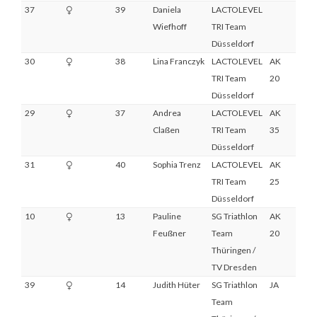
37
39
Daniela
LACTOLEVEL
Wiefhoff
TRI Team
Düsseldorf
30
38
Lina Franczyk
LACTOLEVEL
AK
9
TRI Team
20
Düsseldorf
29
37
Andrea
LACTOLEVEL
AK
5
Claßen
TRI Team
35
Düsseldorf
31
40
Sophia Trenz
LACTOLEVEL
AK
7
TRI Team
25
Düsseldorf
10
13
Pauline
SG Triathlon
AK
4
Feußner
Team
20
Thüringen /
TV Dresden
39
14
Judith Hüter
SG Triathlon
JA
DNF
Team