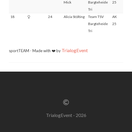
Mick
Bargteheide
25
Tri
18
24
Alicia Stölting
Team TSV
AK
5
Bargteheide
25
Tri
TrialogEvent
sportTEAM - Made with ❤️ by
TrialogEvent - 2026