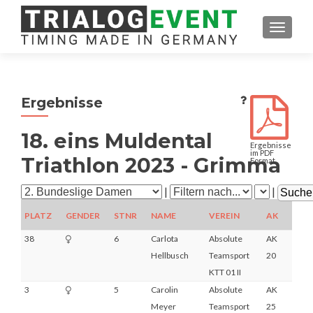
SCHAL
Ergebnisse
18. eins Muldental
Ergebnisse
im PDF
Triathlon 2023 - Grimma
Format
|
|
PLATZ
GENDER
STNR
NAME
VEREIN
AK
RAN
38
6
Carlota
Absolute
AK
DNF
Hellbusch
Teamsport
20
KTT 01 II
3
5
Carolin
Absolute
AK
3
Meyer
Teamsport
25