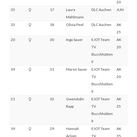
20
35
17
Laura
DLC Aachen
JUN
5
Mählmann
33
18
Olivia Peel
DLC Aachen
AK
8
25
20
30
Inga Sauer
EJOT Team
AK
8
TV
20
Buschhütten
II
39
31
Maren Sauer
EJOT Team
AK
DNF
TV
20
Buschhütten
II
21
32
Gwendolin
EJOT Team
AK
6
Rapp
TV
25
Buschhütten
II
19
29
Hannah
EJOT Team
AK
3
Arlom
TV
35