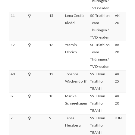
Thüringen /
TV Dresden
11
15
Lena Cecilia
SG Triathlon
AK
5
Riedel
Team
20
Thüringen /
TV Dresden
12
16
Yasmin
SG Triathlon
AK
6
Ulbrich
Team
20
Thüringen /
TV Dresden
40
12
Johanna
SSF Bonn
AK
DNS
Wachendorff
Triathlon
25
TEAM II
8
10
Marike
SSF Bonn
AK
2
Schneehagen
Triathlon
20
TEAM II
7
9
Tabea
SSF Bonn
JUN
1
Herzberg
Triathlon
TEAM II