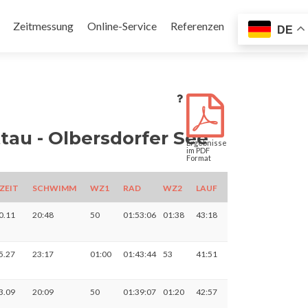
Zeitmessung
Online-Service
Referenzen
DE
en
u - Olbersdorfer See
Ergebnisse
im PDF
Format
ZEIT
SCHWIMM
WZ1
RAD
WZ2
LAUF
0.11
20:48
50
01:53:06
01:38
43:18
5.27
23:17
01:00
01:43:44
53
41:51
3.09
20:09
50
01:39:07
01:20
42:57