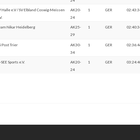
24
 Halle e.V / SV Elbland Coswig-Meissen
AK20-
1
GER
02:43:3
V.
24
eam Nikar Heidelberg
AK25-
1
GER
02:40:3
29
i Post Trier
AK30-
1
GER
02:36:4
34
SEE Sports e.V.
AK20-
1
GER
03:24:4
24