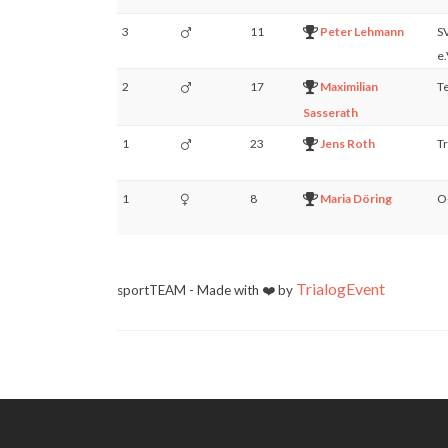
3
11
Peter Lehmann
SV
e.
2
17
Maximilian
T
Sasserath
1
23
Jens Roth
Tr
1
8
Maria Döring
O-
TrialogEvent
sportTEAM - Made with ❤️ by