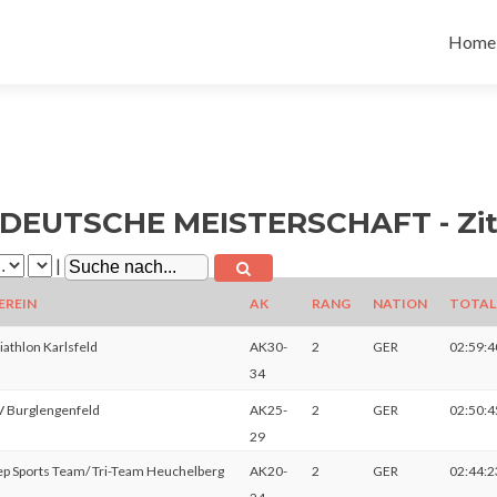
Zum
Inhalt
Home
spring
DEUTSCHE MEISTERSCHAFT - Zitta
|
EREIN
AK
RANG
NATION
TOTAL
iathlon Karlsfeld
AK30-
2
GER
02:59:4
34
V Burglengenfeld
AK25-
2
GER
02:50:4
29
ep Sports Team/ Tri-Team Heuchelberg
AK20-
2
GER
02:44:2