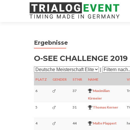
Ergebnisse
O-SEE CHALLENGE 2019 
|
PLATZ
GENDER
STNR
NAME
V
6
37
Maximilian
Tr
Kirmeier
5
31
Thomas Kerner
T
4
44
Malte Plappert
h