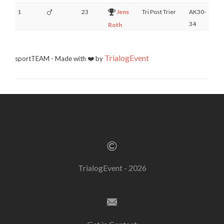
1
23
Jens
Tri Post Trier
AK30-
1
34
Roth
TrialogEvent
sportTEAM - Made with ❤️ by
TrialogEvent - 2026