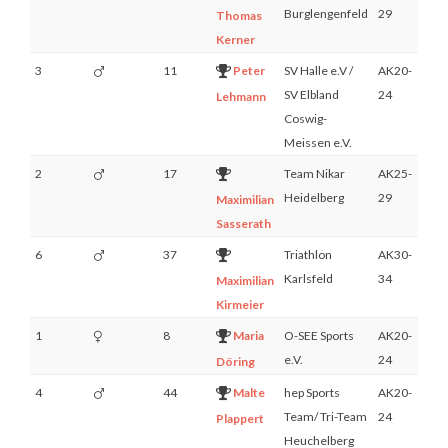
Burglengenfeld
29
Thomas
Kerner
3
11
Peter
SV Halle e.V /
AK20-
1
SV Elbland
24
Lehmann
Coswig-
Meissen e.V.
2
17
Team Nikar
AK25-
1
Heidelberg
29
Maximilian
Sasserath
6
37
Triathlon
AK30-
2
Karlsfeld
34
Maximilian
Kirmeier
1
8
Maria
O-SEE Sports
AK20-
1
e.V.
24
Döring
4
44
Malte
hep Sports
AK20-
2
Team/ Tri-Team
24
Plappert
Heuchelberg