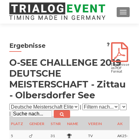
SCHAL
Ergebnisse
O-SEE CHALLENGE 2019
Ergebnisse
im PDF
DEUTSCHE
Format
MEISTERSCHAFT - Zittau
- Olbersdorfer See
|
|
PLATZ
GENDER
STNR
NAME
VEREIN
AK
RA
5
31
TV
AK25-
2