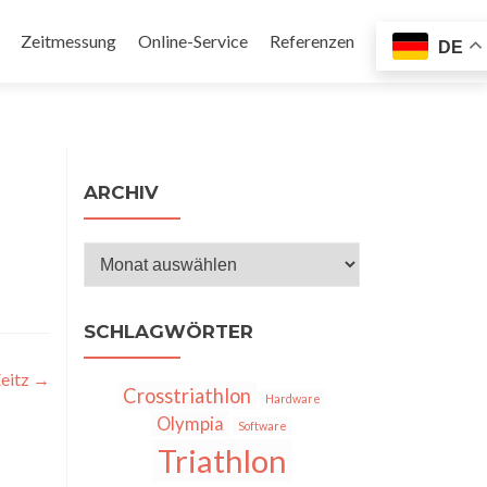
Zeitmessung
Online-Service
Referenzen
DE
en
ARCHIV
Archiv
SCHLAGWÖRTER
eitz
→
Crosstriathlon
Hardware
Olympia
Software
Triathlon