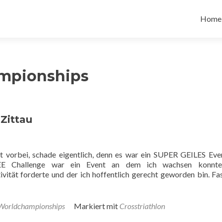
Zum
Inhalt
Home
spring
mpionships
Zittau
t vorbei, schade eigentlich, denn es war ein SUPER GEILES Eve
-SEE Challenge war ein Event an dem ich wachsen konnte
vität forderte und der ich hoffentlich gerecht geworden bin. Fa
Worldchampionships
Markiert mit
Crosstriathlon