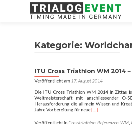
Kategorie:
Worldcha
ITU Cross Triathlon WM 2014 – 
Veröffentlicht am
17. August 2014
Die ITU Cross Triathlon WM 2014 in Zittau is
Weltmeisterschaft mit anschliessender O
Herausforderung die all mein Wissen und Kreati
Read
Jahre Vorbereitung für neue
[…]
more
about
Veröffentlicht in
Crosstriathlon
,
Referenzen
,
WM
,
ITU