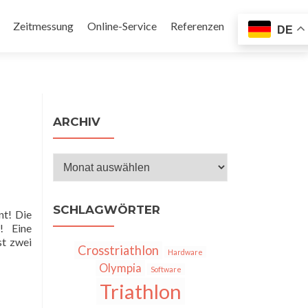
Zeitmessung
Online-Service
Referenzen
DE
en
ARCHIV
Archiv
SCHLAGWÖRTER
nt! Die
! Eine
st zwei
Crosstriathlon
Hardware
Olympia
Software
Triathlon