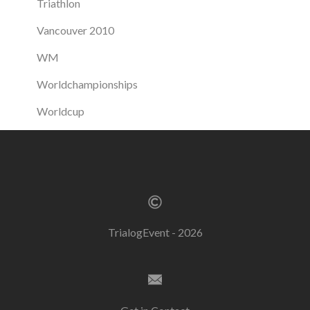
Triathlon
Vancouver 2010
WM
Worldchampionships
Worldcup
TrialogEvent - 2026