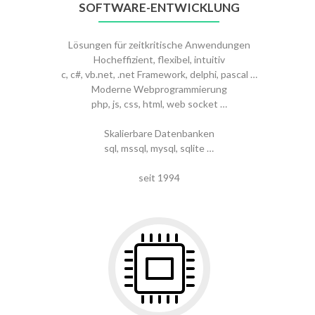
SOFTWARE-ENTWICKLUNG
Lösungen für zeitkritische Anwendungen
Hocheffizient, flexibel, intuitiv
c, c#, vb.net, .net Framework, delphi, pascal …
Moderne Webprogrammierung
php, js, css, html, web socket …
Skalierbare Datenbanken
sql, mssql, mysql, sqlite …
seit 1994
Gehe
zu
Hardware-
Entwicklung